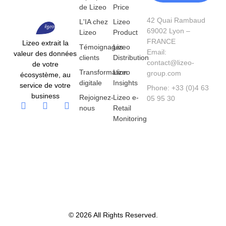
de Lizeo
Price
42 Quai Rambaud
L'IA chez
Lizeo
69002 Lyon –
Lizeo
Product
FRANCE
Lizeo extrait la
Témoignages
Lizeo
Email:
valeur des données
clients
Distribution
contact@lizeo-
de votre
Transformation
Lizeo
group.com
écosystème, au
digitale
Insights
service de votre
Phone: +33 (0)4 63
business
Rejoignez-
Lizeo e-
05 95 30
nous
Retail
Monitoring
© 2026 All Rights Reserved.